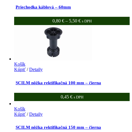
Priechodka káblová – 60mm
0,80
€
–
5,50
€
s DPH
Košík
Kúpiť
/
Detaily
SCILM nôžka rektifikačná 100 mm – čierna
0,45
€
s DPH
Košík
Kúpiť
/
Detaily
SCILM nôžka rektifikačná 150 mm – čierna