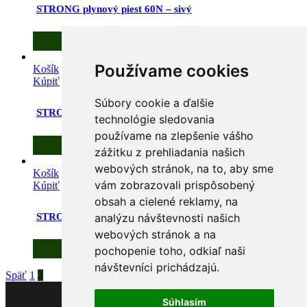
STRONG plynový piest 60N – sivý
2,60
€
s DPH
Používame cookies
Košík
Kúpiť
/
Detaily
Súbory cookie a ďalšie
STRONG plynový piest 80N – sivý
technológie sledovania
používame na zlepšenie vášho
2,60
€
s DPH
zážitku z prehliadania našich
webových stránok, na to, aby sme
Košík
vám zobrazovali prispôsobený
Kúpiť
/
Detaily
obsah a cielené reklamy, na
STRONG plynový piest 100N – sivý
analýzu návštevnosti našich
webových stránok a na
2,70
€
pochopenie toho, odkiaľ naši
s DPH
návštevníci prichádzajú.
Späť
1
2
Súhlasím