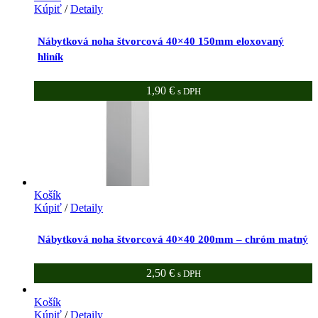
Kúpiť
/
Detaily
Nábytková noha štvorcová 40×40 150mm eloxovaný
hliník
1,90
€
s DPH
Košík
Kúpiť
/
Detaily
Nábytková noha štvorcová 40×40 200mm – chróm matný
2,50
€
s DPH
Košík
Kúpiť
/
Detaily