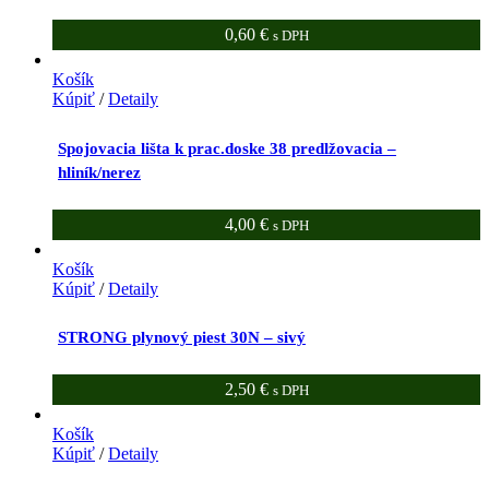
0,60
€
s DPH
Košík
Kúpiť
/
Detaily
Spojovacia lišta k prac.doske 38 predlžovacia –
hliník/nerez
4,00
€
s DPH
Košík
Kúpiť
/
Detaily
STRONG plynový piest 30N – sivý
2,50
€
s DPH
Košík
Kúpiť
/
Detaily