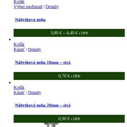
Košík
Výber možností
/
Detaily
Nábytková noha
3,80
€
–
4,40
€
s DPH
Košík
Kúpiť
/
Detaily
Nábytková noha 10mm – sivá
0,70
€
s DPH
Košík
Kúpiť
/
Detaily
Nábytková noha 20mm – sivá
0,90
€
s DPH