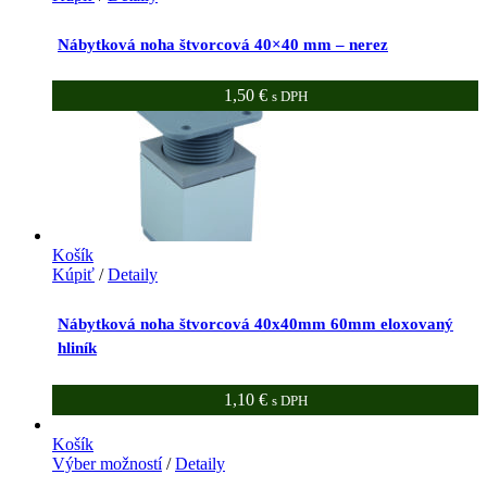
Nábytková noha štvorcová 40×40 mm – nerez
1,50
€
s DPH
Košík
Kúpiť
/
Detaily
Nábytková noha štvorcová 40x40mm 60mm eloxovaný
hliník
1,10
€
s DPH
Košík
Výber možností
/
Detaily