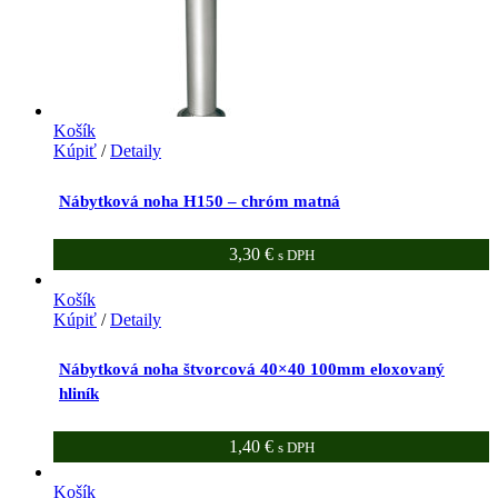
Košík
Kúpiť
/
Detaily
Nábytková noha H150 – chróm matná
3,30
€
s DPH
Košík
Kúpiť
/
Detaily
Nábytková noha štvorcová 40×40 100mm eloxovaný
hliník
1,40
€
s DPH
Košík