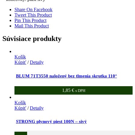
Share On Facebook
Tweet This Product
Pin This Product
Mail This Product
Súvisiace produkty
Košík
Kúpiť
/
Detaily
BLUM 71T3550 naložený bez tlmenia skrutka 110°
1,85
€
s DPH
Košík
Kúpiť
/
Detaily
STRONG plynový piest 100N – sivý