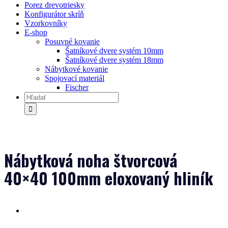
Porez drevotriesky
Konfigurátor skríň
Vzorkovníky
E-shop
Posuvné kovanie
Šatníkové dvere systém 10mm
Šatníkové dvere systém 18mm
Nábytkové kovanie
Spojovací materiál
Fischer
Nábytková noha štvorcová
40×40 100mm eloxovaný hliník