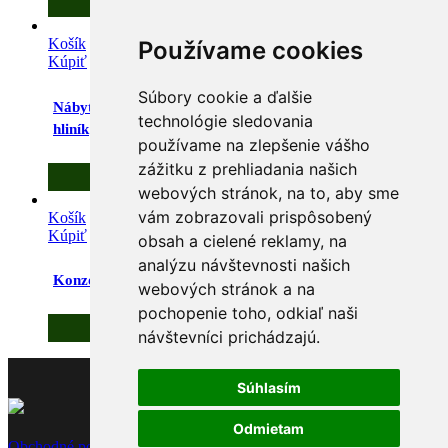
2,70
€
s DPH
Košík
Používame cookies
Kúpiť
/
Detaily
Súbory cookie a ďalšie
Nábytková noha štvorcová 40×40 150mm eloxovaný
technológie sledovania
hliník
používame na zlepšenie vášho
zážitku z prehliadania našich
1,90
€
s DPH
webových stránok, na to, aby sme
vám zobrazovali prispôsobený
Košík
Kúpiť
/
Detaily
obsah a cielené reklamy, na
analýzu návštevnosti našich
Konzola GINO – čierna – pár
webových stránok a na
pochopenie toho, odkiaľ naši
7,00
€
s DPH
návštevníci prichádzajú.
Súhlasím
Odmietam
Obchodné podmienky