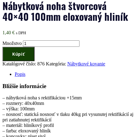
Nábytková noha štvorcová
40×40 100mm eloxovaný hliník
1,40
€
s DPH
Množstvo
Kúpiť
Katalógové číslo:
876
Kategória:
Nábytkové kovanie
Popis
Bližšie informácie
– nábytková noha s rektifikáciou +15mm
– rozmery: 40x40mm
– výška: 100mm
– nosnosť: statická nosnosť v tlaku 40kg pri vysunutej rektifikácií aj
pri zatiahnutej rektifikácií
– materiál: hliníkový profil
– farba: eloxovaný hliník
– koncovky: plast sivý