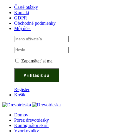
Časté otázky
Kontakt
GDPR
Obchodné podmienky
Môj účet
Zapamätať si ma
Register
Košík
Domov
Porez drevotriesky
Konfigurátor skríň
Vzorkovníky