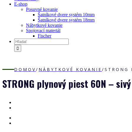
E-shop
Posuvné kovanie
Šatníkové dvere systém 10mm
Šatníkové dvere systém 18mm
Nábytkové kovanie
Spojovací materiál
Fischer
DOMOV
/
NÁBYTKOVÉ KOVANIE
/
STRONG 
STRONG plynový piest 60N – sivý