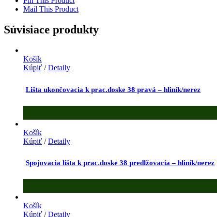
Pin This Product
Mail This Product
Súvisiace produkty
Košík
Kúpiť
/
Detaily
Lišta ukončovacia k prac.doske 38 pravá – hliník/nerez
Košík
Kúpiť
/
Detaily
Spojovacia lišta k prac.doske 38 predlžovacia – hliník/nerez
Košík
Kúpiť
/
Detaily