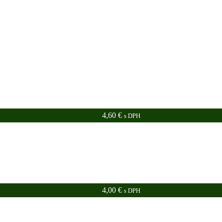
4,60
€
s DPH
4,00
€
s DPH