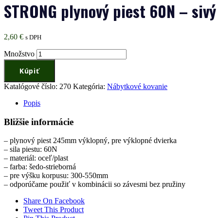
STRONG plynový piest 60N – sivý
2,60
€
s DPH
Množstvo
Kúpiť
Katalógové číslo:
270
Kategória:
Nábytkové kovanie
Popis
Bližšie informácie
– plynový piest 245mm výklopný, pre výklopné dvierka
– sila piestu: 60N
– materiál: oceľ/plast
– farba: šedo-strieborná
– pre výšku korpusu: 300-550mm
– odporúčame použiť v kombinácii so závesmi bez pružiny
Share On Facebook
Tweet This Product