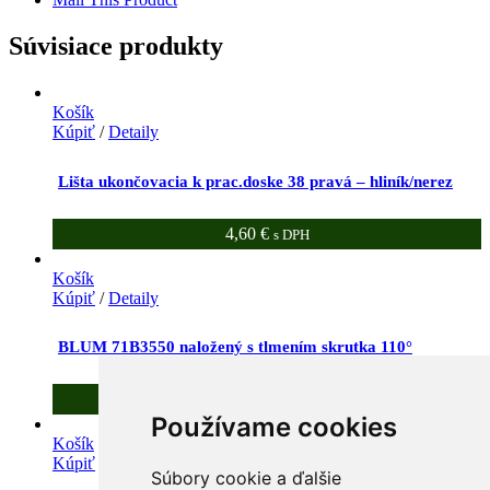
Súvisiace produkty
Košík
Kúpiť
/
Detaily
Lišta ukončovacia k prac.doske 38 pravá – hliník/nerez
4,60
€
s DPH
Košík
Kúpiť
/
Detaily
BLUM 71B3550 naložený s tlmením skrutka 110°
3,70
€
s DPH
Používame cookies
Košík
Kúpiť
/
Detaily
Súbory cookie a ďalšie