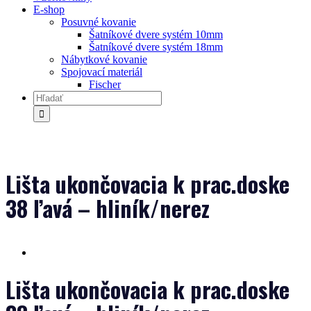
E-shop
Posuvné kovanie
Šatníkové dvere systém 10mm
Šatníkové dvere systém 18mm
Nábytkové kovanie
Spojovací materiál
Fischer
Lišta ukončovacia k prac.doske
38 ľavá – hliník/nerez
Lišta ukončovacia k prac.doske