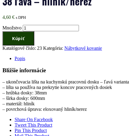
38 ľavá – hliník/nerez
4,60
€
s DPH
Množstvo
Kúpiť
Katalógové číslo:
23
Kategória:
Nábytkové kovanie
Popis
Bližšie informácie
– ukončovacia lišta na kuchynskú pracovnú dosku – ľavá varianta
– lišta sa používa na prekrytie koncov pracovných dosiek
– hrúbka dosky: 38mm
– šírka dosky: 600mm
– materiál: hliník
– povrchová úprava: eloxovaný hliník/nerez
Share On Facebook
Tweet This Product
Pin This Product
Mail This Product