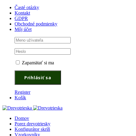
Časté otázky
Kontakt
GDPR
Obchodné podmienky
Môj účet
Zapamätať si ma
Register
Košík
Domov
Porez drevotriesky
Konfigurátor skríň
Vzorkovníky