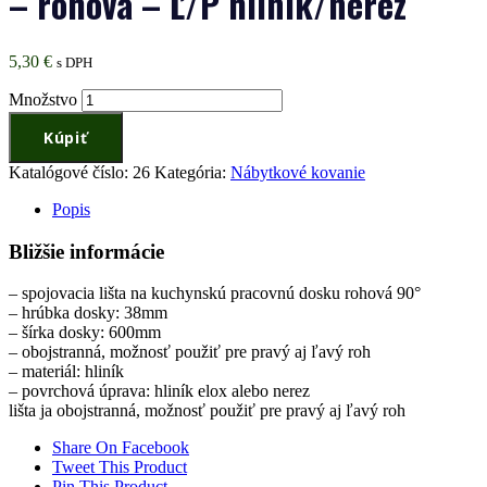
– rohová – Ľ/P hliník/nerez
5,30
€
s DPH
Množstvo
Kúpiť
Katalógové číslo:
26
Kategória:
Nábytkové kovanie
Popis
Bližšie informácie
– spojovacia lišta na kuchynskú pracovnú dosku rohová 90°
– hrúbka dosky: 38mm
– šírka dosky: 600mm
– obojstranná, možnosť použiť pre pravý aj ľavý roh
– materiál: hliník
– povrchová úprava: hliník elox alebo nerez
lišta ja obojstranná, možnosť použiť pre pravý aj ľavý roh
Share On Facebook
Tweet This Product
Pin This Product