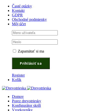
Časté otázky
Kontakt
GDPR
Obchodné podmienky
Môj účet
Zapamätať si ma
Register
Košík
Domov
Porez drevotriesky
Konfigurátor skríň
Vzorkovníky