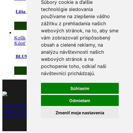
Súbory cookie a ďalšie
technológie sledovania
Lišta ukončovacia k prac.doske 38 ľavá – hliník/nerez
používame na zlepšenie vášho
zážitku z prehliadania našich
4,60
€
s DPH
webových stránok, na to, aby sme
vám zobrazovali prispôsobený
Košík
Kúpiť
/
Detaily
obsah a cielené reklamy, na
analýzu návštevnosti našich
BLUM 71B3550 naložený s tlmením skrutka 110°
webových stránok a na
pochopenie toho, odkiaľ naši
3,70
€
s DPH
návštevníci prichádzajú.
Súhlasím
Odmietam
Obchodné podmienky
Ochrana osobných údajov
Zmeniť moje nastavenia
Často kladené otázky