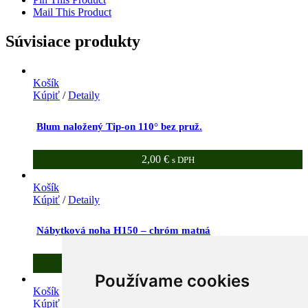
Mail This Product
Súvisiace produkty
Košík
Kúpiť
/
Detaily
Blum naložený Tip-on 110° bez pruž.
2,00
€
s DPH
Košík
Kúpiť
/
Detaily
Nábytková noha H150 – chróm matná
3,30
€
s DPH
Používame cookies
Košík
Kúpiť
/
Detaily