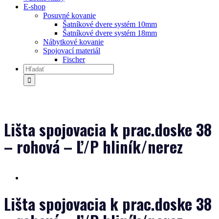
E-shop
Posuvné kovanie
Šatníkové dvere systém 10mm
Šatníkové dvere systém 18mm
Nábytkové kovanie
Spojovací materiál
Fischer
Lišta spojovacia k prac.doske 38
– rohová – Ľ/P hliník/nerez
Lišta spojovacia k prac.doske 38