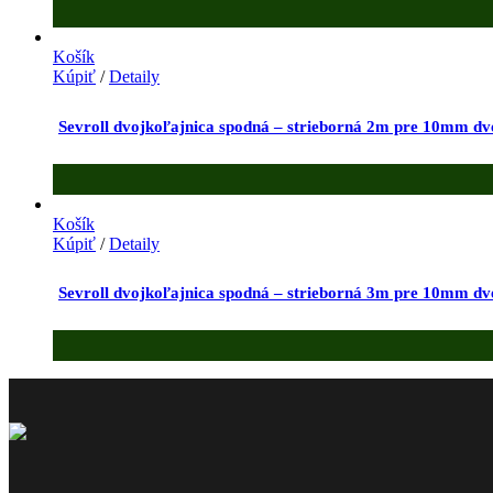
Košík
Kúpiť
/
Detaily
Sevroll dvojkoľajnica spodná – strieborná 2m pre 10mm dv
Košík
Kúpiť
/
Detaily
Sevroll dvojkoľajnica spodná – strieborná 3m pre 10mm dv