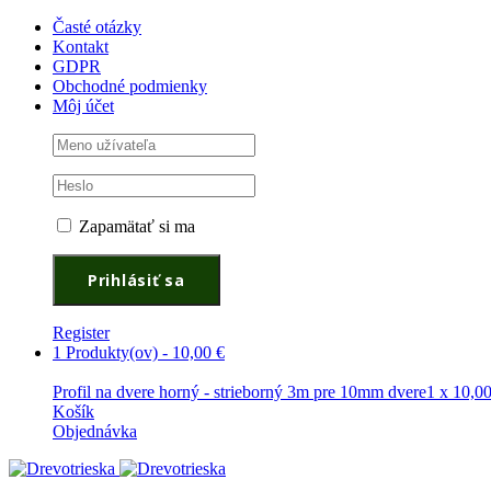
Časté otázky
Kontakt
GDPR
Obchodné podmienky
Môj účet
Zapamätať si ma
Register
1 Produkty(ov)
-
10,00
€
Profil na dvere horný - strieborný 3m pre 10mm dvere
1 x
10,0
Košík
Objednávka