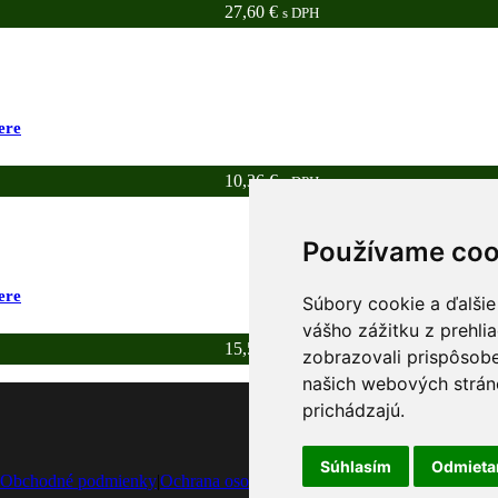
27,60
€
s DPH
ere
10,36
€
s DPH
Používame coo
ere
Súbory cookie a ďalšie
vášho zážitku z prehli
15,55
€
s DPH
zobrazovali prispôsobe
našich webových stráno
prichádzajú.
Súhlasím
Odmiet
Obchodné podmienky
|
Ochrana osobných údajov
|
Často kladené otázky