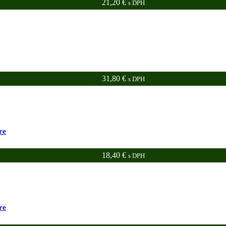
21,20
€
s DPH
31,80
€
s DPH
re
18,40
€
s DPH
re