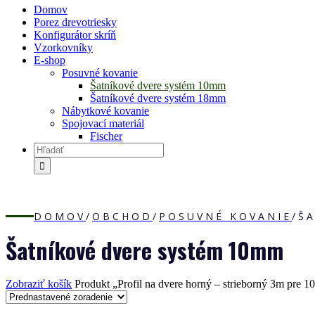
Domov
Porez drevotriesky
Konfigurátor skríň
Vzorkovníky
E-shop
Posuvné kovanie
Šatníkové dvere systém 10mm
Šatníkové dvere systém 18mm
Nábytkové kovanie
Spojovací materiál
Fischer
DOMOV
/
OBCHOD
/
POSUVNÉ KOVANIE
/
Š
Šatníkové dvere systém 10mm
Zobraziť košík
Produkt „Profil na dvere horný – strieborný 3m pre 1