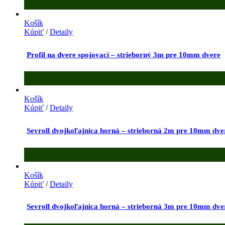
Košík
Kúpiť
/
Detaily
Profil na dvere spojovací – strieborný 3m pre 10mm dvere
Košík
Kúpiť
/
Detaily
Sevroll dvojkoľajnica horná – strieborná 2m pre 10mm dve
Košík
Kúpiť
/
Detaily
Sevroll dvojkoľajnica horná – strieborná 3m pre 10mm dve